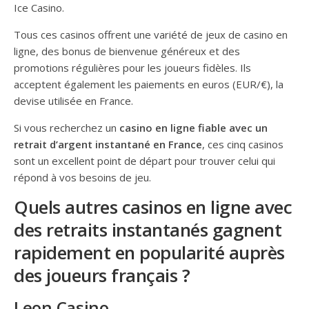
Ice Casino.
Tous ces casinos offrent une variété de jeux de casino en
ligne, des bonus de bienvenue généreux et des
promotions régulières pour les joueurs fidèles. Ils
acceptent également les paiements en euros (EUR/€), la
devise utilisée en France.
Si vous recherchez un
casino en ligne fiable avec un
retrait d’argent instantané en France
, ces cinq casinos
sont un excellent point de départ pour trouver celui qui
répond à vos besoins de jeu.
Quels autres casinos en ligne avec
des retraits instantanés gagnent
rapidement en popularité auprès
des joueurs français ?
Leon Casino