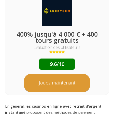
400% jusqu'à 4 000 € + 400
tours gratuits
Évaluation des utilisateurs
9.6/10
Jouez maintenant
En général, les
casinos en ligne avec retrait d’argent
instantané
proposent des méthodes de paiement