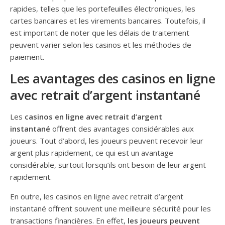
rapides, telles que les portefeuilles électroniques, les
cartes bancaires et les virements bancaires. Toutefois, il
est important de noter que les délais de traitement
peuvent varier selon les casinos et les méthodes de
paiement.
Les avantages des casinos en ligne
avec retrait d’argent instantané
Les
casinos en ligne avec retrait d’argent
instantané
offrent des avantages considérables aux
joueurs. Tout d’abord, les joueurs peuvent recevoir leur
argent plus rapidement, ce qui est un avantage
considérable, surtout lorsqu’ils ont besoin de leur argent
rapidement.
En outre, les casinos en ligne avec retrait d’argent
instantané offrent souvent une meilleure sécurité pour les
transactions financières. En effet,
les joueurs peuvent