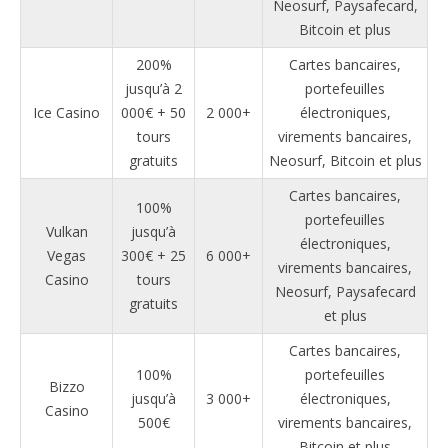
Neosurf, Paysafecard,
Bitcoin et plus
200%
Cartes bancaires,
jusqu’à 2
portefeuilles
Ice Casino
000€ + 50
2 000+
électroniques,
tours
virements bancaires,
gratuits
Neosurf, Bitcoin et plus
Cartes bancaires,
100%
portefeuilles
Vulkan
jusqu’à
électroniques,
Vegas
300€ + 25
6 000+
virements bancaires,
Casino
tours
Neosurf, Paysafecard
gratuits
et plus
Cartes bancaires,
100%
portefeuilles
Bizzo
jusqu’à
3 000+
électroniques,
Casino
500€
virements bancaires,
Bitcoin et plus