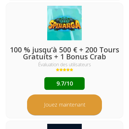
100 % jusqu’à 500 € + 200 Tours
Gratuits + 1 Bonus Crab
Évaluation des utilisateurs
9.7/10
Jouez maintenant